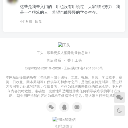
这些是我未入门的，听也没有听说过，大家都很努力！我
是一个很笨的人，希望也能慢慢的学会生存。
4个月前
回复
工头，帮助更多人消除副业信息差！
售后联系
关于工头
Copyright ©2019~2026 ·
工头
·
陕ICP备19016645号
本网站所提供的所有（包括但不限于课程、文章、视频、音频、学员故事、案
例、日收益、回本周期等）仅供学习和参考之用，是他们在特定时期，通过双
方共同努力达成的结果，仅供参考，不作为对您未来收益的保底承诺。不对任
何内容的时效性、准确性、完整性和适用性作出任何明示或暗示的承诺或保
证。 副业测评拆解内容均为虚构不做指导性意见，请大家自行辨别风险！
扫码加微信