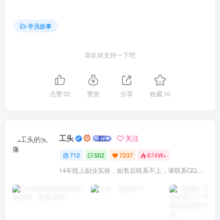
学员故事
喜欢就支持一下吧
点赞
32
赞赏
分享
收藏
10
工头
关注
712
502
7237
674W+
14年线上副业实操，如售后联系不上，请联系QQ：1841000000（6个0）或拨打交付合同中的联系电话！