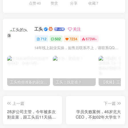
点赞
40
赞赏
分享
收藏
7
工头
关注
712
502
7234
673W+
14年线上副业实操，如售后联系不上，请联系QQ：1841000000（6个0）或拨打交付合同中的联系电话！
工头给你准备的副业干货资料，价值10W+
工头：我是谁？
上一篇
下一篇
28岁公司主管，今年被多次
学员失败案例，46岁北大
割韭菜，跟工头后11天搞了
CEO，不如02年大学生？
4340.36?？