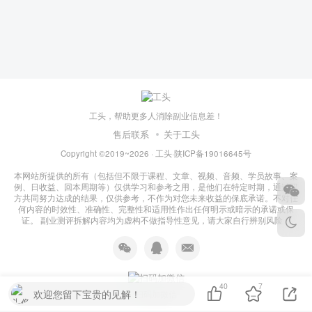
工头，帮助更多人消除副业信息差！
售后联系
关于工头
Copyright ©2019~2026 ·
工头
·
陕ICP备19016645号
本网站所提供的所有（包括但不限于课程、文章、视频、音频、学员故事、案
例、日收益、回本周期等）仅供学习和参考之用，是他们在特定时期，通过双
方共同努力达成的结果，仅供参考，不作为对您未来收益的保底承诺。不对任
何内容的时效性、准确性、完整性和适用性作出任何明示或暗示的承诺或保
证。 副业测评拆解内容均为虚构不做指导性意见，请大家自行辨别风险！
40
7
欢迎您留下宝贵的见解！
扫码加微信