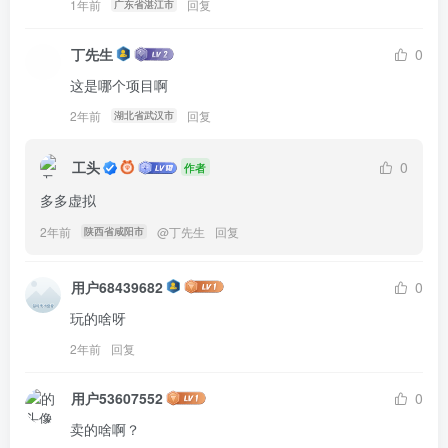
1年前
回复
广东省湛江市
丁先生
0
这是哪个项目啊
2年前
回复
湖北省武汉市
工头
0
作者
多多虚拟
2年前
@
丁先生
回复
陕西省咸阳市
用户68439682
0
玩的啥呀
2年前
回复
用户53607552
0
卖的啥啊？