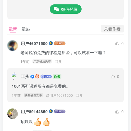
微信登录
只看作者
最新
最热
用户46071500
0
老师说的免费的课程是那些，可以试看一下嘛？
1年前
回复
广东省汕头市
工头
0
作者
1001系列课程所有都是免费的。
1年前
@
用户46071500
回复
陕西省西安市
用户89144850
0
顶呱呱