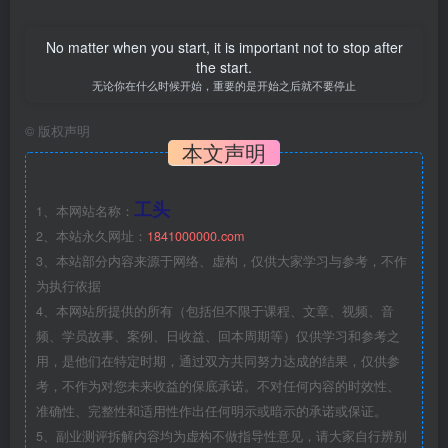
No matter when you start, it is important not to stop after
the start.
无论你在什么时候开始，重要的是开始之后就不要停止
©
版权声明
本文声明
工头
1、本网站名称：
2、本站永久网址：
1841000000.com
3、本站部分内容来源于网络、虚构，仅供大家学习与参考，不作
为执行依据
4、本网站所提供的所有（包括但不限于课程、文章、视频、音
频、学员故事、案例、日收益、回本周期等）仅供学习和参考之
用，是他们在特定时期，通过双方共同努力达成的结果，仅供参
考，不作为对您未来收益的保底承诺。不对任何内容的时效性、
准确性、完整性和适用性作出任何明示或暗示的承诺或保证。
5、副业测评拆解内容均为虚构不做指导性意见，请大家自行辨别